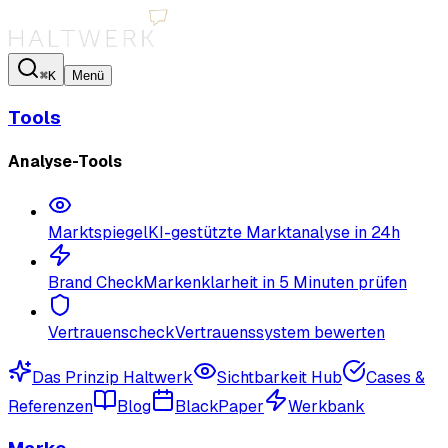
⌘K
Menü
Tools
Analyse-Tools
Marktspiegel
KI-gestützte Marktanalyse in 24h
Brand Check
Markenklarheit in 5 Minuten prüfen
Vertrauenscheck
Vertrauenssystem bewerten
Das Prinzip Haltwerk
Sichtbarkeit Hub
Cases &
Referenzen
Blog
BlackPaper
Werkbank