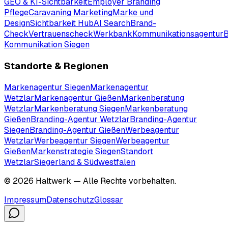
GEO & KI-Sichtbarkeit
Employer Branding
Pflege
Caravaning Marketing
Marke und
Design
Sichtbarkeit Hub
AI Search
Brand-
Check
Vertrauenscheck
Werkbank
Kommunikationsagentur
Kommunikation Siegen
Standorte & Regionen
Markenagentur Siegen
Markenagentur
Wetzlar
Markenagentur Gießen
Markenberatung
Wetzlar
Markenberatung Siegen
Markenberatung
Gießen
Branding-Agentur Wetzlar
Branding-Agentur
Siegen
Branding-Agentur Gießen
Werbeagentur
Wetzlar
Werbeagentur Siegen
Werbeagentur
Gießen
Markenstrategie Siegen
Standort
Wetzlar
Siegerland & Südwestfalen
©
2026
Haltwerk
— Alle Rechte vorbehalten.
Impressum
Datenschutz
Glossar