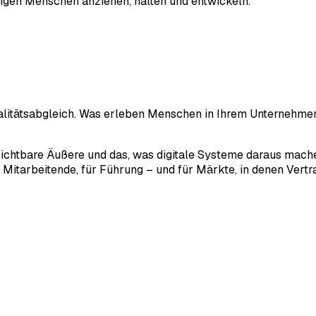
htigen Menschen anziehen, halten und entwickeln.
alitätsabgleich. Was erleben Menschen in Ihrem Unternehmen
sichtbare Äußere und das, was digitale Systeme daraus mache
 Mitarbeitende, für Führung – und für Märkte, in denen Vert