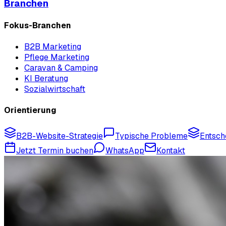
Branchen
Fokus-Branchen
B2B Marketing
Pflege Marketing
Caravan & Camping
KI Beratung
Sozialwirtschaft
Orientierung
B2B-Website-Strategie
Typische Probleme
Entsch
Jetzt Termin buchen
WhatsApp
Kontakt