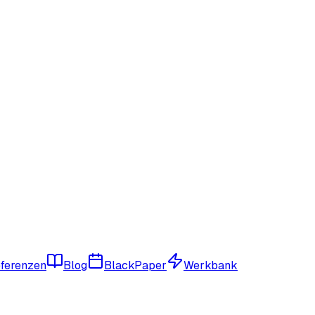
eferenzen
Blog
BlackPaper
Werkbank