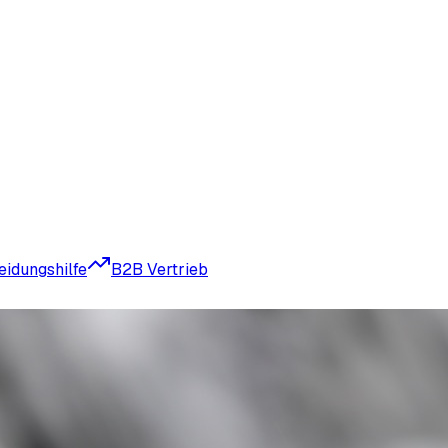
eidungshilfe
B2B Vertrieb