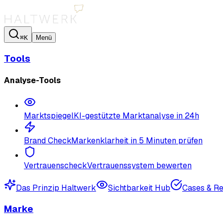
⌘K
Menü
Tools
Analyse-Tools
Marktspiegel
KI-gestützte Marktanalyse in 24h
Brand Check
Markenklarheit in 5 Minuten prüfen
Vertrauenscheck
Vertrauenssystem bewerten
Das Prinzip Haltwerk
Sichtbarkeit Hub
Cases & R
Marke